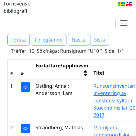
Fornsvensk
bibliografi
Första
Föregående
Nästa
Sista
Träffar: 10, Sökfråga: Runsignum "U10 ", Sida: 1/1
Författare/upphovsm
Titel
#
#
1
Östling, Anna ;
Runstensinventeri
Andersson, Lars
inventering av
runstensskyltar i
Stockholms län 20
2017
2
Strandberg, Mathias
U
-omljud i
runöstnordiska