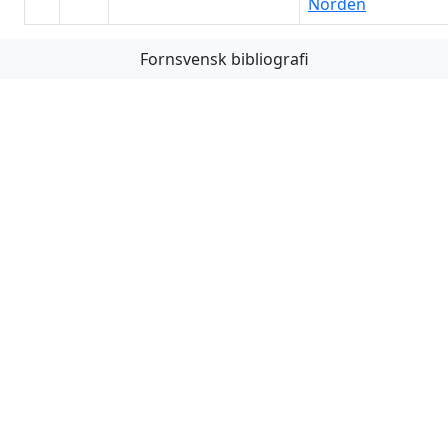
Norden
Fornsvensk bibliografi
Första
Föregående
Nästa
Sista