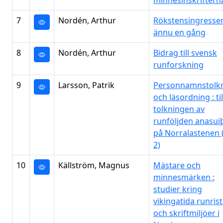
minnesinskriftern
7
Nordén, Arthur
Rökstensingresse
ännu en gång
8
Nordén, Arthur
Bidrag till svensk
runforskning
9
Larsson, Patrik
Personnamnstolk
och läsordning : til
tolkningen av
runföljden anasui
på Norralastenen 
2)
10
Källström, Magnus
Mästare och
minnesmärken :
studier kring
vikingatida runris
och skriftmiljöer i