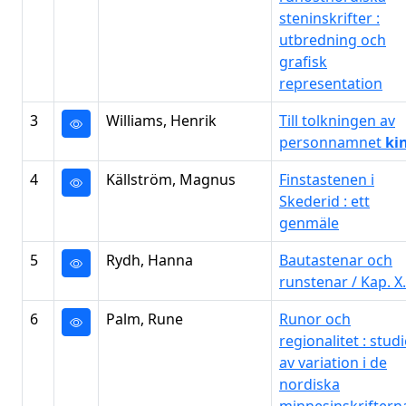
steninskrifter :
utbredning och
grafisk
representation
3
Williams, Henrik
Till tolkningen av
personnamnet
ki
4
Källström, Magnus
Finstastenen i
Skederid : ett
genmäle
5
Rydh, Hanna
Bautastenar och
runstenar / Kap. X.
6
Palm, Rune
Runor och
regionalitet : studi
av variation i de
nordiska