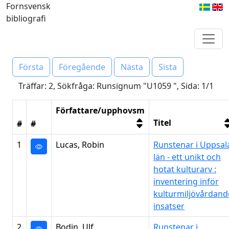
Fornsvensk
bibliografi
Första
Föregående
Nästa
Sista
Träffar: 2, Sökfråga: Runsignum "U1059 ", Sida: 1/1
Författare/upphovsm
Titel
#
#
1
Lucas, Robin
Runstenar i Uppsal
län - ett unikt och
hotat kulturarv :
inventering inför
kulturmiljövårdand
insatser
2
Bodin, Ulf
Runstenar i