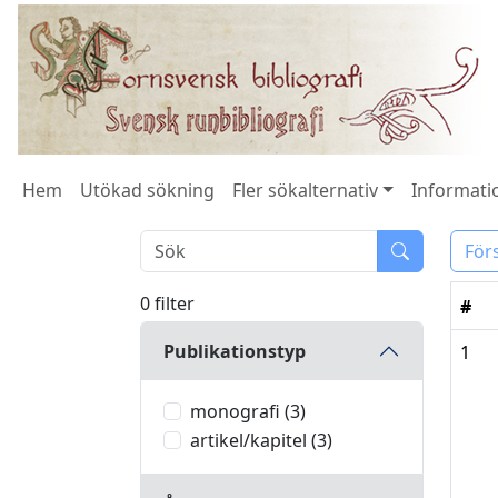
Hem
Utökad sökning
Fler sökalternativ
Informatio
För
0 filter
#
Publikationstyp
1
monografi (3)
artikel/kapitel (3)