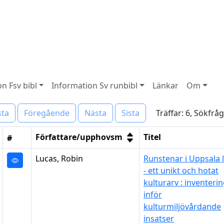
n Fsv bibl
Information Sv runbibl
Länkar
Om
Träffar: 6, Sökfrå
sta
Föregående
Nästa
Sista
Författare/upphovsm
Titel
#
Lucas, Robin
Runstenar i Uppsala 
- ett unikt och hotat
kulturarv : inventeri
inför
kulturmiljövårdande
insatser