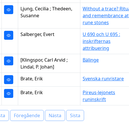
Ljung, Cecilia ; Thedeen,
Without a trace? Ritu
Susanne
and remembrance at
rune stones
Salberger, Evert
U 690 och U 695 :
inskrifternas
attribuering
[Klingspor, Carl Arvid ;
Bälinge
Lindal, P. Johan]
Brate, Erik
Svenska runristare
Brate, Erik
Pireus-lejonets
runinskrift
sta
Föregående
Nästa
Sista