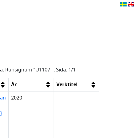
ga: Runsignum "U1107 ", Sida: 1/1
År
Verktitel
län
2020
ng