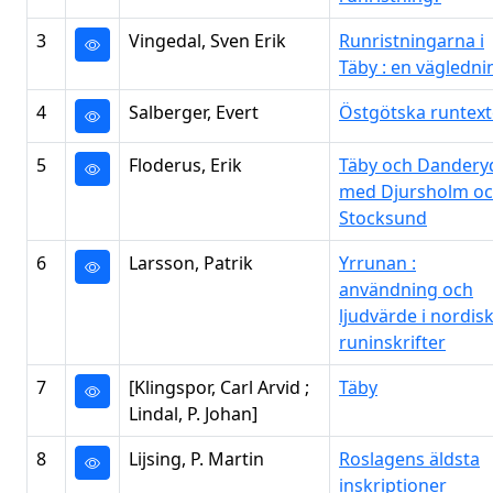
3
Vingedal, Sven Erik
Runristningarna i
Täby :
en vägledni
4
Salberger, Evert
Östgötska runtext
5
Floderus, Erik
Täby och Dandery
med Djursholm o
Stocksund
6
Larsson, Patrik
Yrrunan :
användning och
ljudvärde i nordis
runinskrifter
7
[Klingspor, Carl Arvid ;
Täby
Lindal, P. Johan]
8
Lijsing, P. Martin
Roslagens äldsta
inskriptioner