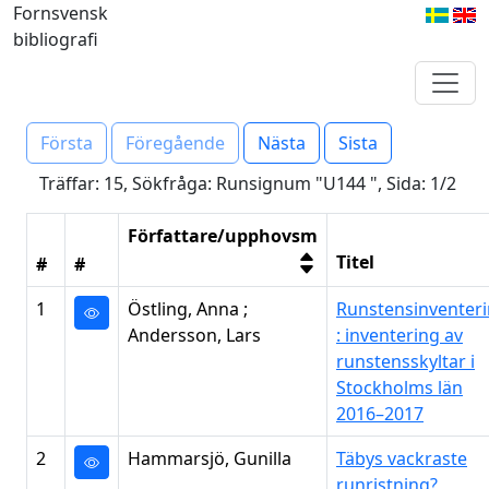
Fornsvensk
bibliografi
Första
Föregående
Nästa
Sista
Träffar: 15, Sökfråga: Runsignum "U144 ", Sida: 1/2
Författare/upphovsm
Titel
#
#
1
Östling, Anna ;
Runstensinventer
Andersson, Lars
: inventering av
runstensskyltar i
Stockholms län
2016–2017
2
Hammarsjö, Gunilla
Täbys vackraste
runristning?