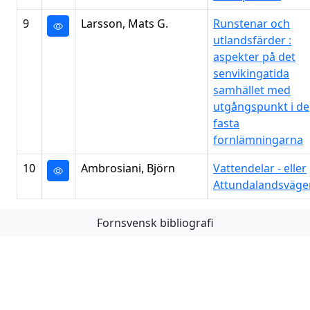
9
Larsson, Mats G.
Runstenar och
utlandsfärder :
aspekter på det
senvikingatida
samhället med
utgångspunkt i de
fasta
fornlämningarna
10
Ambrosiani, Björn
Vattendelar - eller
Attundalandsväge
Fornsvensk bibliografi
Första
Föregående
Nästa
Sista