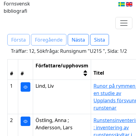
Fornsvensk
bibliografi
Första
Föregående
Nästa
Sista
Träffar: 12, Sökfråga: Runsignum "U215 ", Sida: 1/2
Författare/upphovsm
Titel
#
#
1
Lind, Liv
Runor på rymmen 
en studie av
Upplands försvun
runstenar
2
Östling, Anna ;
Runstensinventer
Andersson, Lars
: inventering av
runstensskyltar i