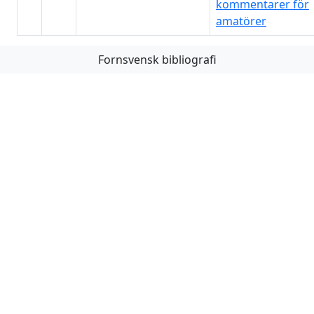
kommentarer för
amatörer
Fornsvensk bibliografi
Första
Föregående
Nästa
Sista