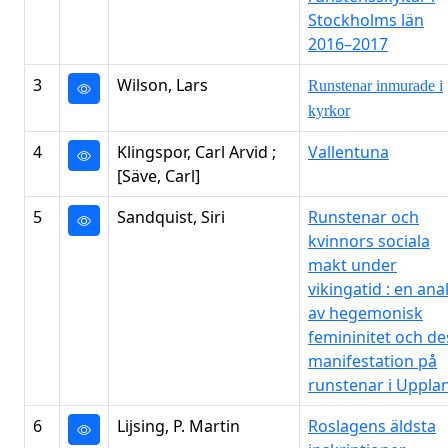
Stockholms län
2016–2017
3
Wilson, Lars
Runstenar inmurade i
kyrkor
4
Klingspor, Carl Arvid ;
Vallentuna
[Säve, Carl]
5
Sandquist, Siri
Runstenar och
kvinnors sociala
makt under
vikingatid : en ana
av hegemonisk
femininitet och de
manifestation på
runstenar i Uppla
6
Lijsing, P. Martin
Roslagens äldsta