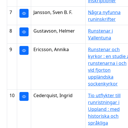
inskriptioner
7
Jansson, Sven B. F.
Några nyfunna
runinskrifter
8
Gustavson, Helmer
Runstenar i
Vallentuna
9
Ericsson, Annika
Runstenar och
kyrkor : en studie 
runstenarna i och
vid fjorton
uppländska
sockenkyrkor
10
Cederquist, Ingrid
Tio utflykter till
runristningar i
Uppland : med
historiska och
språkliga