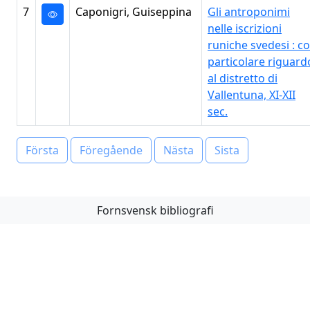
7
Caponigri, Guiseppina
Gli antroponimi
nelle iscrizioni
runiche svedesi : c
particolare riguard
al distretto di
Vallentuna, XI-XII
sec.
Första
Föregående
Nästa
Sista
Fornsvensk bibliografi