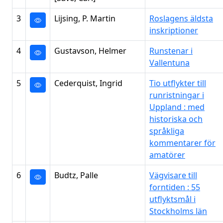
3
Lijsing, P. Martin
Roslagens äldsta
inskriptioner
4
Gustavson, Helmer
Runstenar i
Vallentuna
5
Cederquist, Ingrid
Tio utflykter till
runristningar i
Uppland : med
historiska och
språkliga
kommentarer för
amatörer
6
Budtz, Palle
Vägvisare till
forntiden : 55
utflyktsmål i
Stockholms län