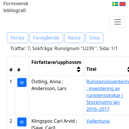
Fornsvensk
bibliografi
Första
Föregående
Nästa
Sista
Träffar: 7, Sökfråga: Runsignum "U239 ", Sida: 1/1
Författare/upphovsm
Titel
#
#
1
Östling, Anna ;
Runstensinventeri
Andersson, Lars
: inventering av
runstensskyltar i
Stockholms län
2016–2017
2
Klingspor, Carl Arvid ;
Vallentuna
[Säve, Carl]