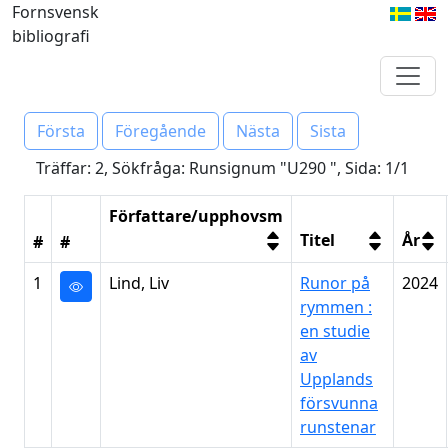
Fornsvensk
bibliografi
Första
Föregående
Nästa
Sista
Träffar: 2, Sökfråga: Runsignum "U290 ", Sida: 1/1
Författare/upphovsm
Titel
År
#
#
1
Lind, Liv
Runor på
2024
rymmen :
en studie
av
Upplands
försvunna
runstenar