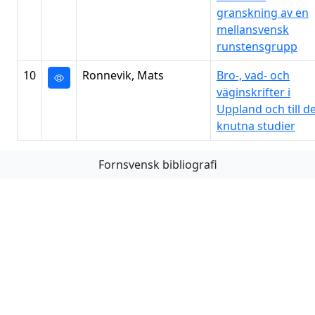
granskning av en
mellansvensk
runstensgrupp
10
Ronnevik, Mats
Bro-, vad- och
väginskrifter i
Uppland och till 
knutna studier
Fornsvensk bibliografi
Första
Föregående
Nästa
Sista