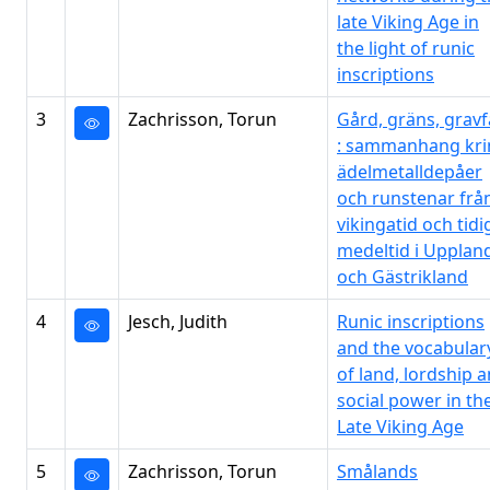
late Viking Age in
the light of runic
inscriptions
3
Zachrisson, Torun
Gård, gräns, gravf
: sammanhang kri
ädelmetalldepåer
och runstenar frå
vikingatid och tidi
medeltid i Upplan
och Gästrikland
4
Jesch, Judith
Runic inscriptions
and the vocabular
of land, lordship 
social power in th
Late Viking Age
5
Zachrisson, Torun
Smålands