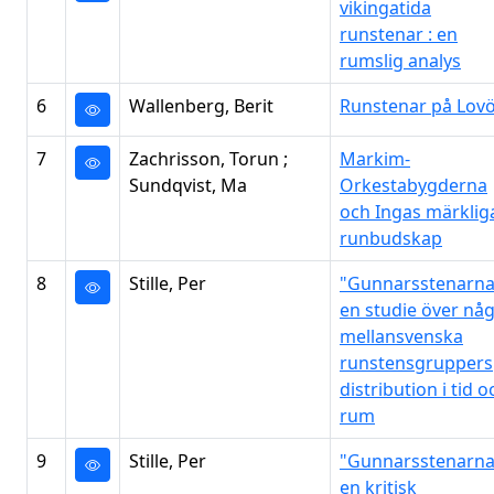
vikingatida
runstenar : en
rumslig analys
6
Wallenberg, Berit
Runstenar på Lov
7
Zachrisson, Torun ;
Markim-
Sundqvist, Ma
Orkestabygderna
och Ingas märklig
runbudskap
8
Stille, Per
"Gunnarsstenarna"
en studie över nå
mellansvenska
runstensgruppers
distribution i tid o
rum
9
Stille, Per
"Gunnarsstenarna"
en kritisk