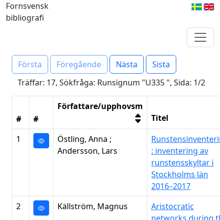
Fornsvensk
bibliografi
Första
Föregående
Nästa
Sista
Träffar: 17, Sökfråga: Runsignum "U335 ", Sida: 1/2
Författare/upphovsm
Titel
#
#
1
Östling, Anna ;
Runstensinventer
Andersson, Lars
: inventering av
runstensskyltar i
Stockholms län
2016–2017
2
Källström, Magnus
Aristocratic
networks during t