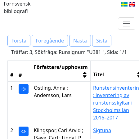
Fornsvensk
bibliografi
Första
Föregående
Nästa
Sista
Träffar: 3, Sökfråga: Runsignum "U381 ", Sida: 1/1
Författare/upphovsm
Titel
#
#
1
Östling, Anna ;
Runstensinventeri
Andersson, Lars
: inventering av
runstensskyltar i
Stockholms län
2016–2017
2
Klingspor, Carl Arvid ;
Sigtuna
[Säve, Carl ; Lindal, P.