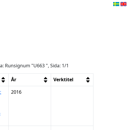
ga: Runsignum "U663 ", Sida: 1/1
År
Verktitel
:
2016
–