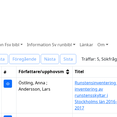
n Fsv bibl
Information Sv runbibl
Länkar
Om
Träffar: 5, Sökfrå
sta
Föregående
Nästa
Sista
Författare/upphovsm
Titel
#
Östling, Anna ;
Runstensinventering 
Andersson, Lars
inventering av
runstensskyltar i
Stockholms län 2016
2017