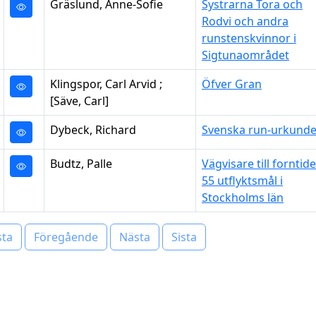
Gräslund, Anne-Sofie
Systrarna Tora och
Rodvi och andra
runstenskvinnor i
Sigtunaområdet
Klingspor, Carl Arvid ;
Öfver Gran
[Säve, Carl]
Dybeck, Richard
Svenska run-urkunde
Budtz, Palle
Vägvisare till forntide
55 utflyktsmål i
Stockholms län
sta
Föregående
Nästa
Sista