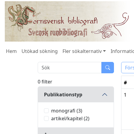
Hem
Utökad sökning
Fler sökalternativ
Informatio
För
0 filter
#
Publikationstyp
1
monografi (3)
artikel/kapitel (2)