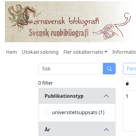
Hem
Utökad sökning
Fler sökalternativ
Informatio
För
0 filter
#
Publikationstyp
1
universitetsuppsats (1)
År