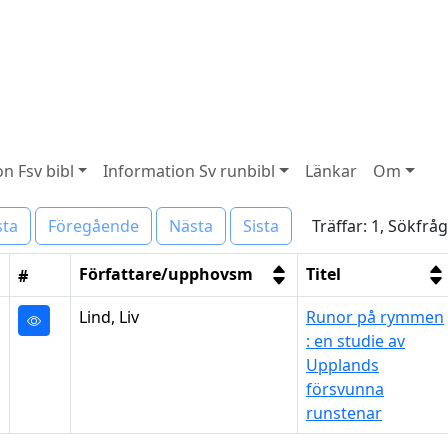
n Fsv bibl
Information Sv runbibl
Länkar
Om
Träffar: 1, Sökfrå
sta
Föregående
Nästa
Sista
Författare/upphovsm
Titel
#
Lind, Liv
Runor på rymmen
: en studie av
Upplands
försvunna
runstenar