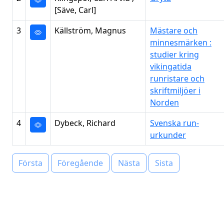
[Säve, Carl]
3
Källström, Magnus
Mästare och
minnesmärken :
studier kring
vikingatida
runristare och
skriftmiljöer i
Norden
4
Dybeck, Richard
Svenska run-
urkunder
Första
Föregående
Nästa
Sista