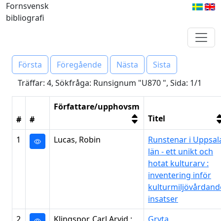
Fornsvensk
bibliografi
Första
Föregående
Nästa
Sista
Träffar: 4, Sökfråga: Runsignum "U870 ", Sida: 1/1
Författare/upphovsm
Titel
#
#
1
Lucas, Robin
Runstenar i Uppsal
län - ett unikt och
hotat kulturarv :
inventering inför
kulturmiljövårdand
insatser
2
Klingspor, Carl Arvid ;
Gryta