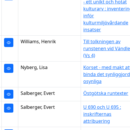
- ett unikt och hotat
kulturarv : inventeri
inför
kulturmiljövårdande
insatser
Williams, Henrik
Till tolkningen av
runstenen vid Vändle
(Vs 4)
Nyberg, Lisa
Korset - med makt at
binda det synliggjor
osynliga
Salberger, Evert
Östgötska runtexter
Salberger, Evert
U 690 och U 695 :
inskrifternas
attribuering