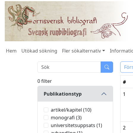
Hem
Utökad sökning
Fler sökalternativ
Informatio
För
0 filter
#
Publikationstyp
1
artikel/kapitel (10)
monografi (3)
universitetsuppsats (1)
2