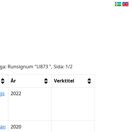
åga: Runsignum "U873 ", Sida: 1/2
År
Verktitel
rgs
2022
län
2020