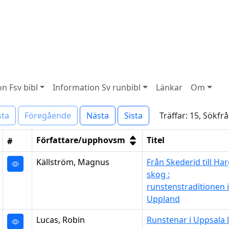
n Fsv bibl
Information Sv runbibl
Länkar
Om
Träffar: 15, Sökfr
sta
Föregående
Nästa
Sista
Författare/upphovsm
Titel
#
Källström, Magnus
Från Skederid till Ha
skog :
runstenstraditionen i
Uppland
Lucas, Robin
Runstenar i Uppsala 