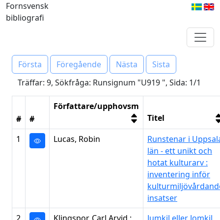
Fornsvensk
bibliografi
Första
Föregående
Nästa
Sista
Träffar: 9, Sökfråga: Runsignum "U919 ", Sida: 1/1
Författare/upphovsm
Titel
#
#
1
Lucas, Robin
Runstenar i Uppsal
län - ett unikt och
hotat kulturarv :
inventering inför
kulturmiljövårdand
insatser
2
Klingspor, Carl Arvid ;
Jumkil eller Jomkil