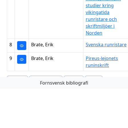
studier kring
vikingatida
runristare och
skriftmiljöer i
Norden
8
Brate, Erik
Svenska runristare
9
Brate, Erik
Pireus-lejonets
runinskrift
Första
Föregående
Nästa
Sista
Fornsvensk bibliografi