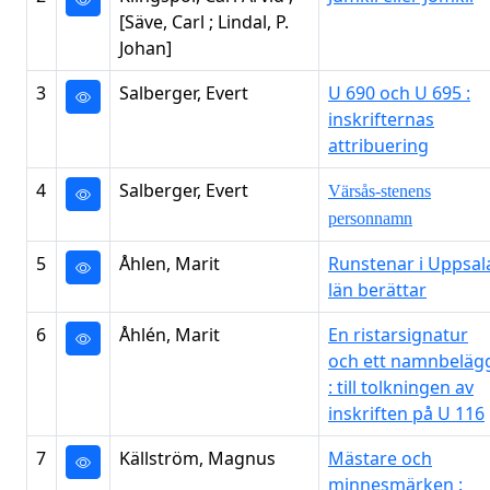
[Säve, Carl ; Lindal, P.
Johan]
3
Salberger, Evert
U 690 och U 695 :
inskrifternas
attribuering
4
Salberger, Evert
Värsås-stenens
personnamn
5
Åhlen, Marit
Runstenar i Uppsal
län berättar
6
Åhlén, Marit
En ristarsignatur
och ett namnbeläg
: till tolkningen av
inskriften på U 116
7
Källström, Magnus
Mästare och
minnesmärken :