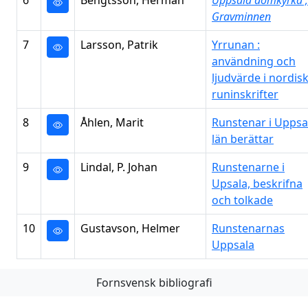
6
Bengtsson, Herman
Uppsala domkyrka ;
Gravminnen
7
Larsson, Patrik
Yrrunan :
användning och
ljudvärde i nordis
runinskrifter
8
Åhlen, Marit
Runstenar i Uppsa
län berättar
9
Lindal, P. Johan
Runstenarne i
Upsala, beskrifna
och tolkade
10
Gustavson, Helmer
Runstenarnas
Uppsala
Fornsvensk bibliografi
Första
Föregående
Nästa
Sista