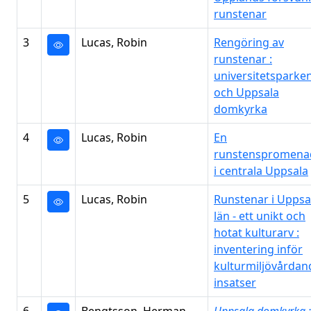
runstenar
3
Lucas, Robin
Rengöring av
runstenar :
universitetsparke
och Uppsala
domkyrka
4
Lucas, Robin
En
runstenspromena
i centrala Uppsala
5
Lucas, Robin
Runstenar i Uppsa
län - ett unikt och
hotat kulturarv :
inventering inför
kulturmiljövårdan
insatser