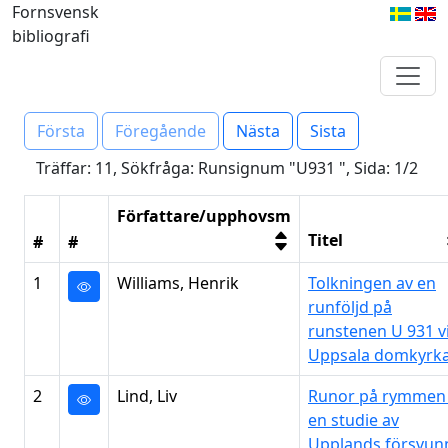
Fornsvensk
bibliografi
Första
Föregående
Nästa
Sista
Träffar: 11, Sökfråga: Runsignum "U931 ", Sida: 1/2
Författare/upphovsm
Titel
#
#
1
Williams, Henrik
Tolkningen av en
runföljd på
runstenen U 931 v
Uppsala domkyrk
2
Lind, Liv
Runor på rymmen 
en studie av
Upplands försvun