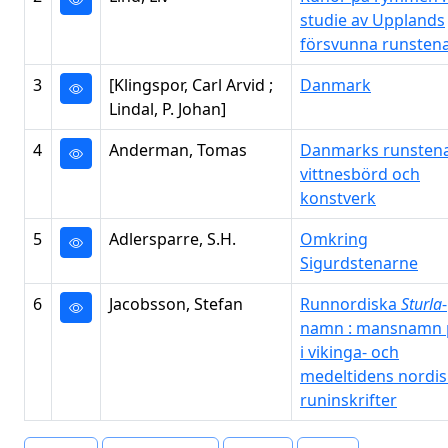
studie av Upplands
försvunna runsten
3
[Klingspor, Carl Arvid ;
Danmark
Lindal, P. Johan]
4
Anderman, Tomas
Danmarks runstena
vittnesbörd och
konstverk
5
Adlersparre, S.H.
Omkring
Sigurdstenarne
6
Jacobsson, Stefan
Runnordiska
Sturla
-
namn : mansnamn 
i vikinga- och
medeltidens nordi
runinskrifter