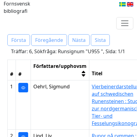
Fornsvensk
bibliografi
Första
Föregående
Nästa
Sista
Träffar: 6, Sökfråga: Runsignum "U955 ", Sida: 1/1
Författare/upphovsm
Titel
#
#
1
Oehrl, Sigmund
Vierbeinerdarstell
auf schwedischen
Runensteinen : Stu
zur nordgermanis
Tier- und
Fesselungsikonogra
2
Lind, Liv
Runor på rymmen :