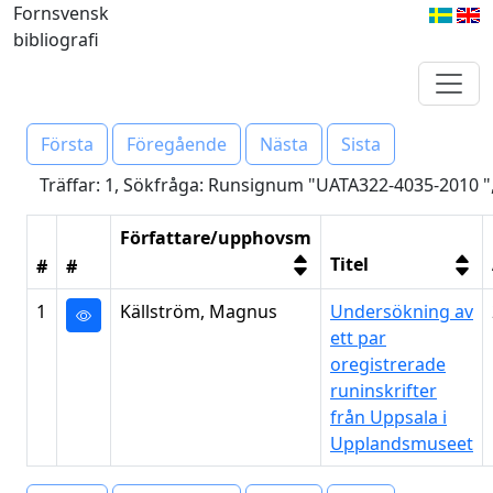
Fornsvensk
bibliografi
Första
Föregående
Nästa
Sista
Träffar: 1, Sökfråga: Runsignum "UATA322-4035-2010 ",
Författare/upphovsm
Titel
#
#
1
Källström, Magnus
Undersökning av
ett par
oregistrerade
runinskrifter
från Uppsala i
Upplandsmuseet