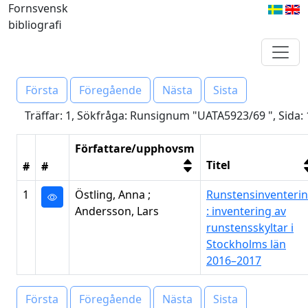
Fornsvensk
bibliografi
Första
Föregående
Nästa
Sista
Träffar: 1, Sökfråga: Runsignum "UATA5923/69 ", Sida: 
Författare/upphovsm
Titel
#
#
1
Östling, Anna ;
Runstensinventeri
Andersson, Lars
: inventering av
runstensskyltar i
Stockholms län
2016–2017
Första
Föregående
Nästa
Sista