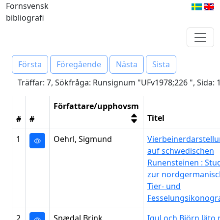
Fornsvensk
bibliografi
Första
Föregående
Nästa
Sista
Träffar: 7, Sökfråga: Runsignum "UFv1978;226 ", Sida: 
Författare/upphovsm
Titel
#
#
1
Oehrl, Sigmund
Vierbeinerdarstell
auf schwedischen
Runensteinen : Stu
zur nordgermanis
Tier- und
Fesselungsikonogra
2
Snædal Brink,
Igul och Björn läto 