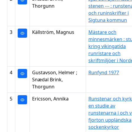
Thorgunn
stenen --- : runsten
och runinskrifter i
Sigtuna kommun
3
Källström, Magnus
Mästare och
minnesmärken : st
kring vikingatida
runristare och
skriftmiljöer i Nor
4
Gustavson, Helmer ;
Runfynd 1977
Snædal Brink,
Thorgunn
5
Ericsson, Annika
Runstenar och kyrk
en studie av
runstenarna i och v
fjorton uppländska
sockenkyrkor