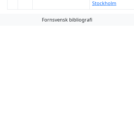
Stockholm
Fornsvensk bibliografi
Första
Föregående
Nästa
Sista