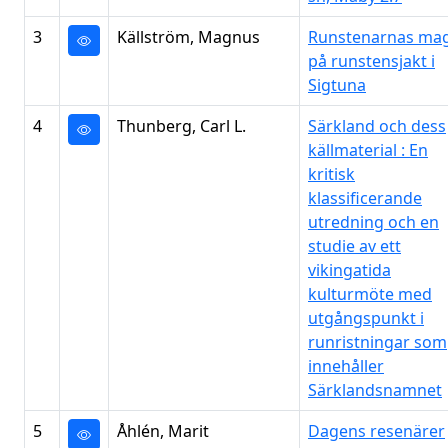
3
Källström, Magnus
Runstenarnas magi
på runstensjakt i
Sigtuna
4
Thunberg, Carl L.
Särkland och dess
källmaterial : En
kritisk
klassificerande
utredning och en
studie av ett
vikingatida
kulturmöte med
utgångspunkt i
runristningar som
innehåller
Särklandsnamnet
5
Åhlén, Marit
Dagens resenärer