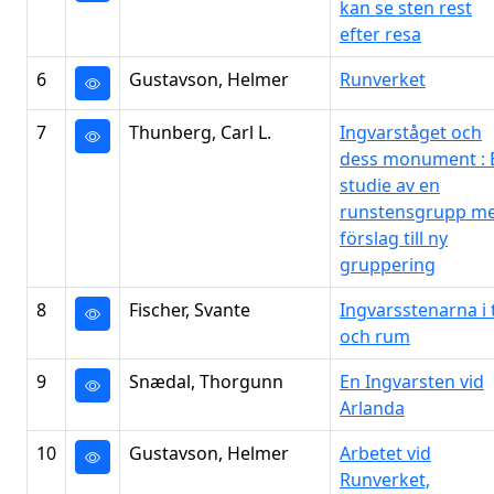
kan se sten rest
efter resa
6
Gustavson, Helmer
Runverket
7
Thunberg, Carl L.
Ingvarståget och
dess monument : 
studie av en
runstensgrupp m
förslag till ny
gruppering
8
Fischer, Svante
Ingvarsstenarna i 
och rum
9
Snædal, Thorgunn
En Ingvarsten vid
Arlanda
10
Gustavson, Helmer
Arbetet vid
Runverket,