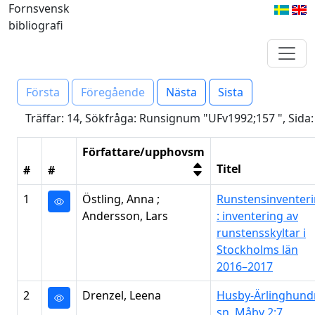
Fornsvensk
bibliografi
Första
Föregående
Nästa
Sista
Träffar: 14, Sökfråga: Runsignum "UFv1992;157 ", Sida:
Författare/upphovsm
Titel
#
#
1
Östling, Anna ;
Runstensinventer
Andersson, Lars
: inventering av
runstensskyltar i
Stockholms län
2016–2017
2
Drenzel, Leena
Husby-Ärlinghund
sn, Måby 2:7