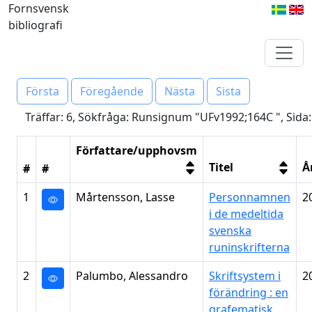
Fornsvensk
bibliografi
Första
Föregående
Nästa
Sista
Träffar: 6, Sökfråga: Runsignum "UFv1992;164C ", Sida:
Författare/upphovsm
Titel
Å
#
#
1
Mårtensson, Lasse
Personnamnen
2
i de medeltida
svenska
runinskrifterna
2
Palumbo, Alessandro
Skriftsystem i
2
förändring : en
grafematisk