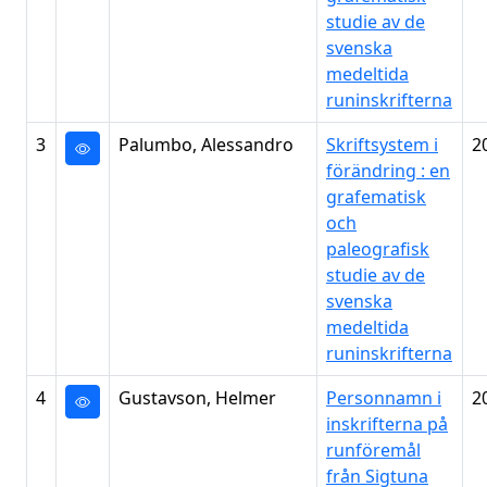
studie av de
svenska
medeltida
runinskrifterna
3
Palumbo, Alessandro
Skriftsystem i
2
förändring : en
grafematisk
och
paleografisk
studie av de
svenska
medeltida
runinskrifterna
4
Gustavson, Helmer
Personnamn i
2
inskrifterna på
runföremål
från Sigtuna