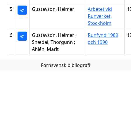
5
Gustavson, Helmer
Arbetet vid
1
Runverket,
Stockholm
6
Gustavson, Helmer ;
Runfynd 1989
1
Snædal, Thorgunn ;
och 1990
Åhlén, Marit
Fornsvensk bibliografi
Första
Föregående
Nästa
Sista