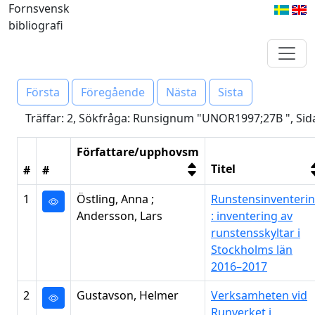
Fornsvensk
bibliografi
Första
Föregående
Nästa
Sista
Träffar: 2, Sökfråga: Runsignum "UNOR1997;27B ", Sida
Författare/upphovsm
Titel
#
#
1
Östling, Anna ;
Runstensinventeri
Andersson, Lars
: inventering av
runstensskyltar i
Stockholms län
2016–2017
2
Gustavson, Helmer
Verksamheten vid
Runverket i