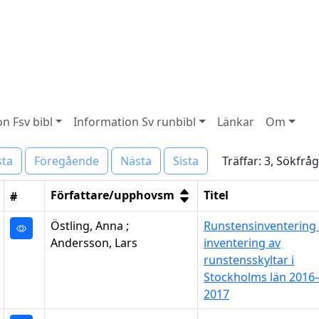
n Fsv bibl
Information Sv runbibl
Länkar
Om
Träffar: 3, Sökfr
sta
Föregående
Nästa
Sista
Författare/upphovsm
Titel
#
Östling, Anna ;
Runstensinventering 
Andersson, Lars
inventering av
runstensskyltar i
Stockholms län 2016
2017