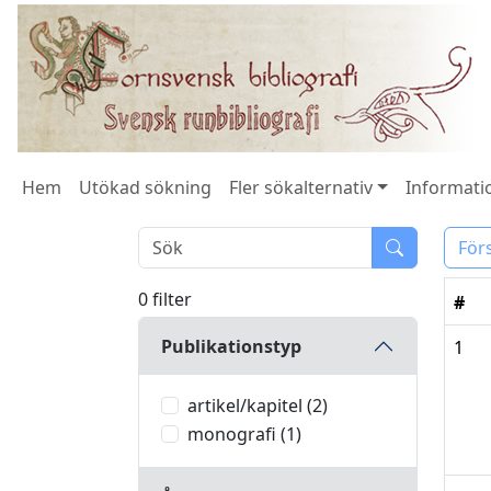
Hem
Utökad sökning
Fler sökalternativ
Informatio
För
0 filter
#
Publikationstyp
1
artikel/kapitel (2)
monografi (1)