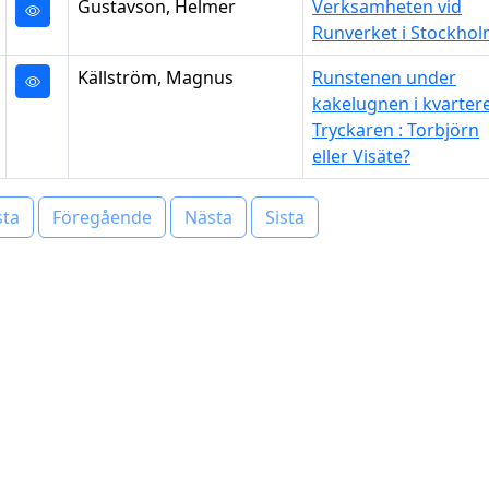
Gustavson, Helmer
Verksamheten vid
Runverket i Stockho
Källström, Magnus
Runstenen under
kakelugnen i kvarter
Tryckaren : Torbjörn
eller Visäte?
sta
Föregående
Nästa
Sista