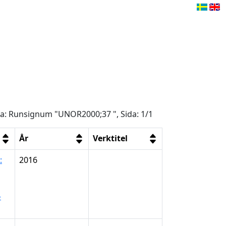
åga: Runsignum "UNOR2000;37 ", Sida: 1/1
År
Verktitel
:
2016
–