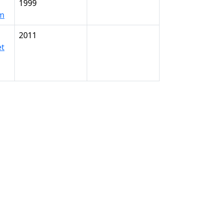
1999
lm
2011
et