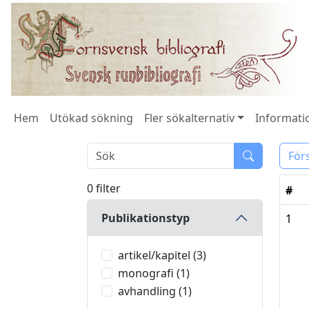
Hem
Utökad sökning
Fler sökalternativ
Informatio
För
0 filter
#
Publikationstyp
1
artikel/kapitel (3)
monografi (1)
avhandling (1)