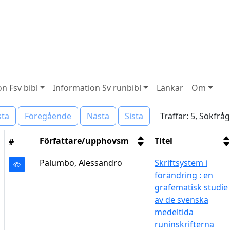
n Fsv bibl
Information Sv runbibl
Länkar
Om
Träffar: 5, Sökfr
sta
Föregående
Nästa
Sista
Författare/upphovsm
Titel
#
Palumbo, Alessandro
Skriftsystem i
förändring : en
grafematisk studie
av de svenska
medeltida
runinskrifterna