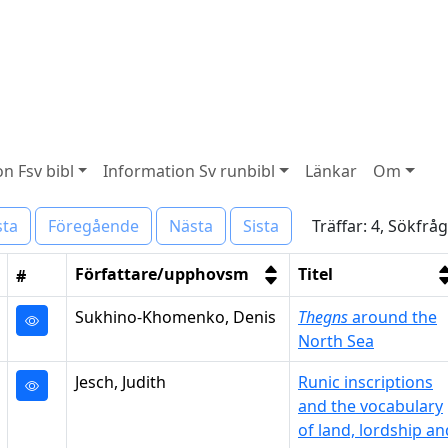
n Fsv bibl
Information Sv runbibl
Länkar
Om
Träffar: 4, Sökfrå
sta
Föregående
Nästa
Sista
Författare/upphovsm
Titel
#
Sukhino-Khomenko, Denis
Thegns
around the
North Sea
Jesch, Judith
Runic inscriptions
and the vocabulary
of land, lordship an