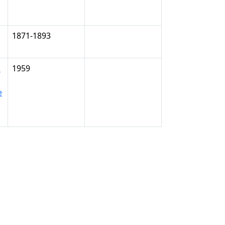
1871-1893
l
1959
e