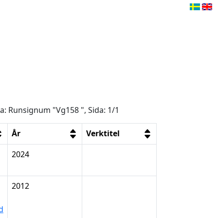
ga: Runsignum "Vg158 ", Sida: 1/1
År
Verktitel
2024
2012
d