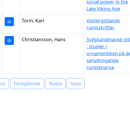
social power in the
Late Viking Age
Torin, Karl
Vestergötlands
runinskrifter
Christiansson, Hans
Sydskandinavisk sti
: studier i
ornamentiken på d
senvikingatida
runstenarna
sta
Föregående
Nästa
Sista