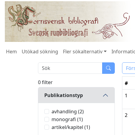
Hem
Utökad sökning
Fler sökalternativ
Informatio
För
0 filter
#
Publikationstyp
1
avhandling (2)
2
monografi (1)
artikel/kapitel (1)