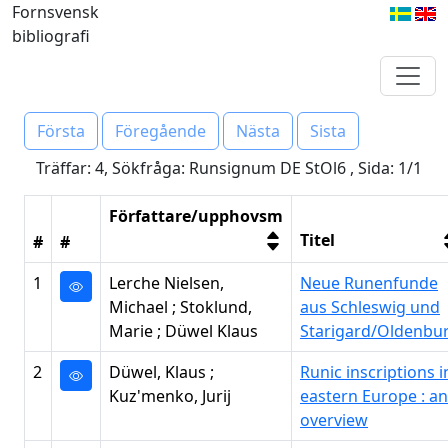
Fornsvensk
bibliografi
Första
Föregående
Nästa
Sista
Träffar: 4, Sökfråga: Runsignum DE StOl6 , Sida: 1/1
Författare/upphovsm
Titel
#
#
1
Lerche Nielsen,
Neue Runenfunde
Michael ; Stoklund,
aus Schleswig und
Marie ; Düwel Klaus
Starigard/Oldenbu
2
Düwel, Klaus ;
Runic inscriptions i
Kuz'menko, Jurij
eastern Europe : an
overview