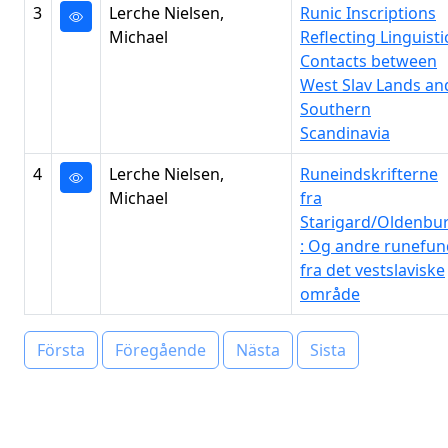
3
Lerche Nielsen,
Runic Inscriptions
Michael
Reflecting Linguisti
Contacts between
West Slav Lands an
Southern
Scandinavia
4
Lerche Nielsen,
Runeindskrifterne
Michael
fra
Starigard/Oldenbu
: Og andre runefun
fra det vestslaviske
område
Första
Föregående
Nästa
Sista