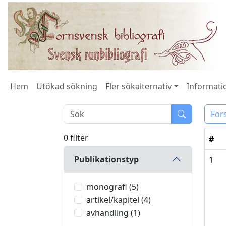
Hem
Utökad sökning
Fler sökalternativ
Informatio
För
0 filter
#
Publikationstyp
1
monografi (5)
artikel/kapitel (4)
avhandling (1)