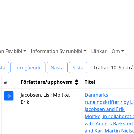
n Fsv bibl
Information Sv runbibl
Länkar
Om
Träffar: 10, Sökfr
sta
Föregående
Nästa
Sista
Författare/upphovsm
Titel
#
Jacobsen, Lis ; Moltke,
Danmarks
Erik
runeindskrifter / by Li
Jacobsen and Erik
Moltke, in collaborati
with Anders Bæksted
and Karl Martin Niels