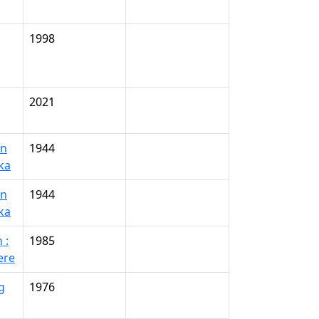
1998
g
2021
en
1944
ka
en
1944
ka
 :
1985
ere
g
1976