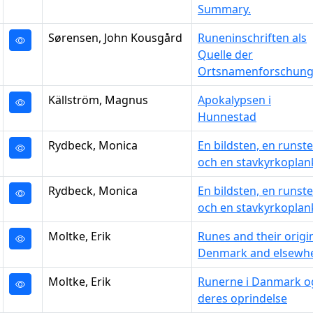
Summary.
Sørensen, John Kousgård
Runeninschriften als
Quelle der
Ortsnamenforschun
Källström, Magnus
Apokalypsen i
Hunnestad
Rydbeck, Monica
En bildsten, en runst
och en stavkyrkoplan
Rydbeck, Monica
En bildsten, en runst
och en stavkyrkoplan
Moltke, Erik
Runes and their origin
Denmark and elsewh
Moltke, Erik
Runerne i Danmark o
deres oprindelse