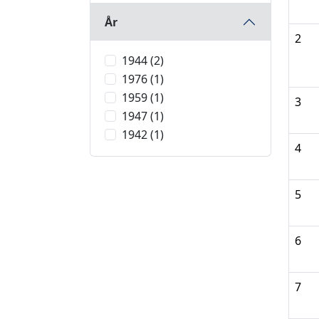
År
2
1944 (2)
1976 (1)
1959 (1)
3
1947 (1)
1942 (1)
4
5
6
7