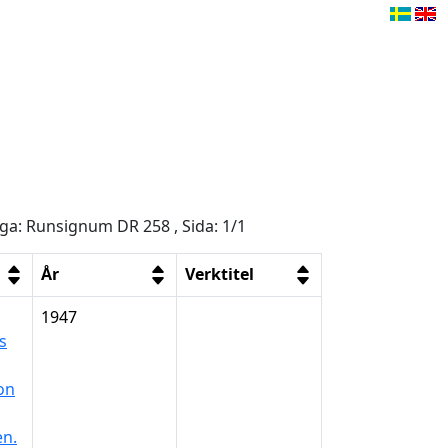
åga: Runsignum DR 258 , Sida: 1/1
År
Verktitel
1947
s
on
en.