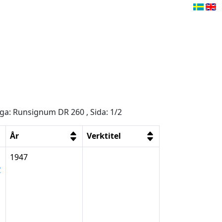
åga: Runsignum DR 260 , Sida: 1/2
År
Verktitel
1947
y