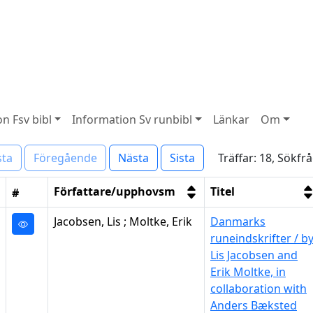
n Fsv bibl
Information Sv runbibl
Länkar
Om
Träffar: 18, Sökfr
sta
Föregående
Nästa
Sista
Författare/upphovsm
Titel
#
Jacobsen, Lis ; Moltke, Erik
Danmarks
runeindskrifter / b
Lis Jacobsen and
Erik Moltke, in
collaboration with
Anders Bæksted