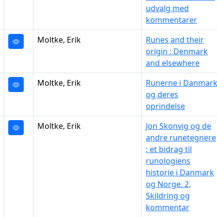
udvalg med
kommentarer
Moltke, Erik
Runes and their
origin : Denmark
and elsewhere
Moltke, Erik
Runerne i Danmar
og deres
oprindelse
Moltke, Erik
Jon Skonvig og de
andre runetegnere
: et bidrag til
runologiens
historie i Danmark
og Norge. 2,
Skildring og
kommentar