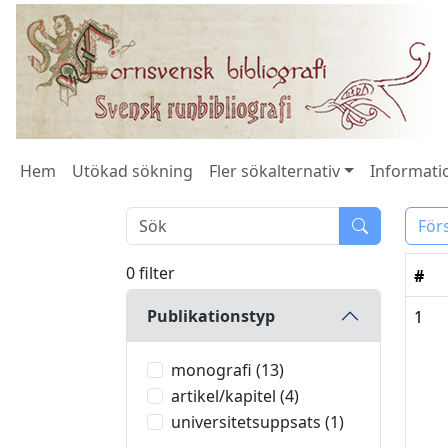
Hem
Utökad sökning
Fler sökalternativ
Informatio
För
0 filter
#
Publikationstyp
1
monografi (13)
artikel/kapitel (4)
universitetsuppsats (1)