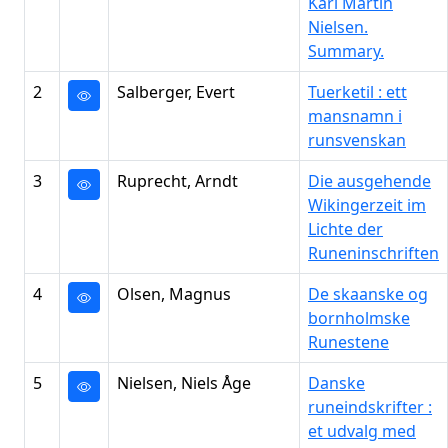
Karl Martin
Nielsen.
Summary.
2
Salberger, Evert
Tuerketil : ett
mansnamn i
runsvenskan
3
Ruprecht, Arndt
Die ausgehende
Wikingerzeit im
Lichte der
Runeninschriften
4
Olsen, Magnus
De skaanske og
bornholmske
Runestene
5
Nielsen, Niels Åge
Danske
runeindskrifter :
et udvalg med