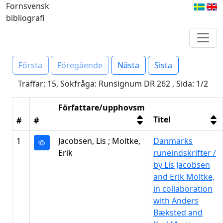
Fornsvensk
bibliografi
Första
Föregående
Nästa
Sista
Träffar: 15, Sökfråga: Runsignum DR 262 , Sida: 1/2
Författare/upphovsm
Titel
#
#
1
Jacobsen, Lis ; Moltke,
Danmarks
Erik
runeindskrifter /
by Lis Jacobsen
and Erik Moltke,
in collaboration
with Anders
Bæksted and