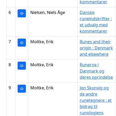
kommentarer
6
Nielsen, Niels Åge
Danske
runeindskrifter :
et udvalg med
kommentarer
7
Moltke, Erik
Runes and their
origin : Denmark
and elsewhere
8
Moltke, Erik
Runerne i
Danmark og
deres oprindelse
9
Moltke, Erik
Jon Skonvig og
de andre
runetegnere : et
bidrag til
runologiens