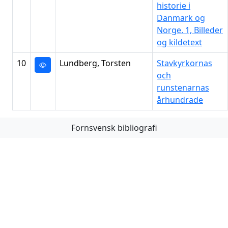
historie i
Danmark og
Norge. 1, Billeder
og kildetext
10
Lundberg, Torsten
Stavkyrkornas
och
runstenarnas
århundrade
Fornsvensk bibliografi
Första
Föregående
Nästa
Sista