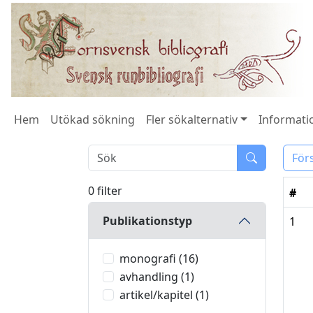
Hem
Utökad sökning
Fler sökalternativ
Informatio
För
0 filter
#
Publikationstyp
1
monografi (16)
avhandling (1)
artikel/kapitel (1)