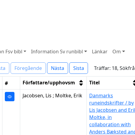
n Fsv bibl
Information Sv runbibl
Länkar
Om
Träffar: 18, Sökfr
sta
Föregående
Nästa
Sista
Författare/upphovsm
Titel
#
Jacobsen, Lis ; Moltke, Erik
Danmarks
runeindskrifter / by
Lis Jacobsen and Eri
Moltke, in
collaboration with
Anders Bæksted an