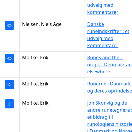
udvalg med
kommentarer
Nielsen, Niels Åge
Danske
runeindskrifter : et
udvalg med
kommentarer
Moltke, Erik
Runes and their
origin : Denmark a
elsewhere
Moltke, Erik
Runerne i Danmark
og deres oprindelse
Moltke, Erik
Jon Skonvig og de
andre runetegnere 
et bidrag til
runologiens histori
i Danmark og Norge