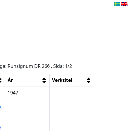
åga: Runsignum DR 266 , Sida: 1/2
År
Verktitel
1947
k
d