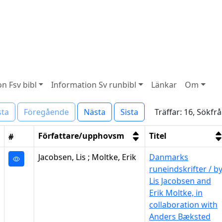
n Fsv bibl
Information Sv runbibl
Länkar
Om
Träffar: 16, Sökfr
sta
Föregående
Nästa
Sista
Författare/upphovsm
Titel
#
Jacobsen, Lis ; Moltke, Erik
Danmarks
runeindskrifter / b
Lis Jacobsen and
Erik Moltke, in
collaboration with
Anders Bæksted