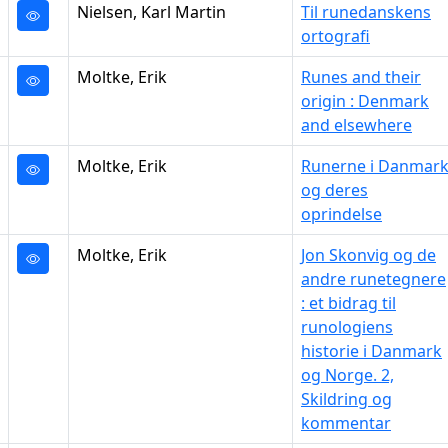
Nielsen, Karl Martin
Til runedanskens
ortografi
Moltke, Erik
Runes and their
origin : Denmark
and elsewhere
Moltke, Erik
Runerne i Danmar
og deres
oprindelse
Moltke, Erik
Jon Skonvig og de
andre runetegnere
: et bidrag til
runologiens
historie i Danmark
og Norge. 2,
Skildring og
kommentar