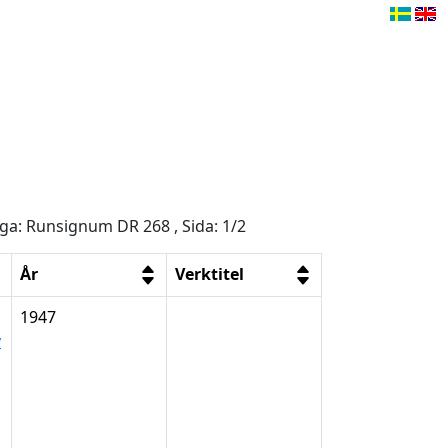
åga: Runsignum DR 268 , Sida: 1/2
År
Verktitel
1947
y