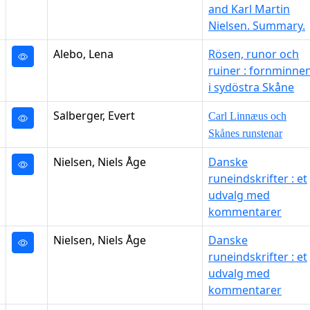
and Karl Martin
Nielsen. Summary.
Alebo, Lena
Rösen, runor och
ruiner : fornminne
i sydöstra Skåne
Salberger, Evert
Carl Linnæus och
Skånes runstenar
Nielsen, Niels Åge
Danske
runeindskrifter : et
udvalg med
kommentarer
Nielsen, Niels Åge
Danske
runeindskrifter : et
udvalg med
kommentarer