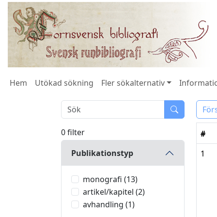
Hem
Utökad sökning
Fler sökalternativ
Informatio
För
0 filter
#
Publikationstyp
1
monografi (13)
artikel/kapitel (2)
avhandling (1)