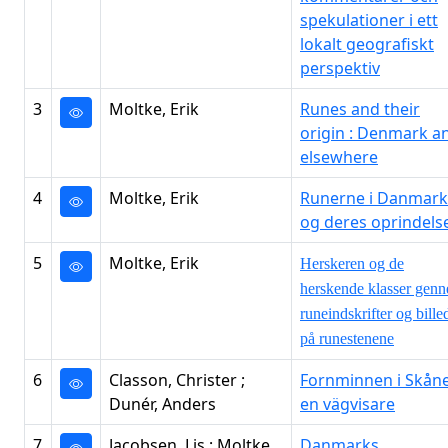
spekulationer i ett
lokalt geografiskt
perspektiv
3
Moltke, Erik
Runes and their
origin : Denmark a
elsewhere
4
Moltke, Erik
Runerne i Danmark
og deres oprindels
5
Moltke, Erik
Herskeren og de
herskende klasser gen
runeindskrifter og bille
på runestenene
6
Classon, Christer ;
Fornminnen i Skåne
Dunér, Anders
en vägvisare
7
Jacobsen, Lis ; Moltke,
Danmarks