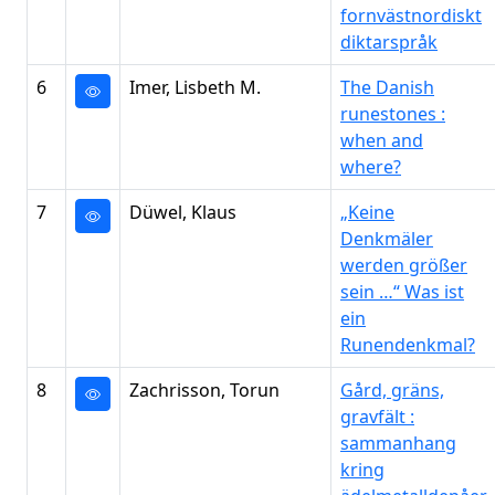
fornvästnordiskt
diktarspråk
6
Imer, Lisbeth M.
The Danish
runestones :
when and
where?
7
Düwel, Klaus
„Keine
Denkmäler
werden größer
sein …“ Was ist
ein
Runendenkmal?
8
Zachrisson, Torun
Gård, gräns,
gravfält :
sammanhang
kring