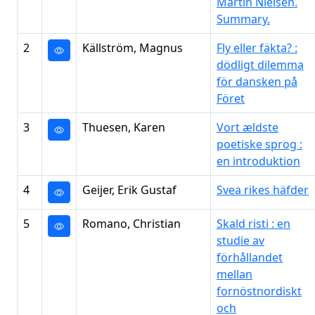
Martin Nielsen.
Summary.
2
Källström, Magnus
Fly eller fäkta? :
dödligt dilemma
för dansken på
Föret
3
Thuesen, Karen
Vort ældste
poetiske sprog :
en introduktion
4
Geijer, Erik Gustaf
Svea rikes häfder
5
Romano, Christian
Skald risti : en
studie av
förhållandet
mellan
fornöstnordiskt
och