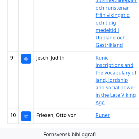
ädelmetalldepåer
och runstenar
från vikingatid
och tidig
medeltid i
Uppland och
Gästrikland
9
Jesch, Judith
Runic
inscriptions and
the vocabulary of
land, lordship
and social power
in the Late Viking
Age
10
Friesen, Otto von
Runer
Fornsvensk bibliografi
Första
Föregående
Nästa
Sista