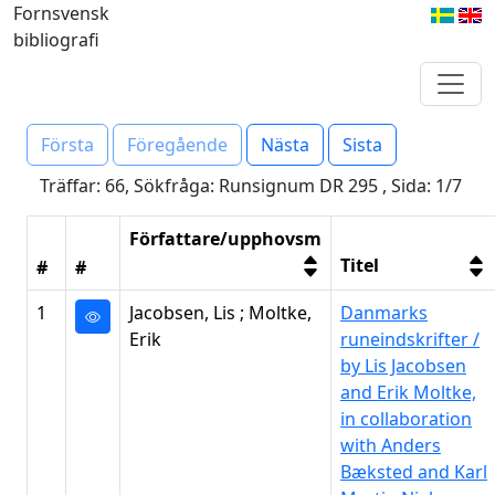
Fornsvensk
bibliografi
Första
Föregående
Nästa
Sista
Träffar: 66, Sökfråga: Runsignum DR 295 , Sida: 1/7
Författare/upphovsm
Titel
#
#
1
Jacobsen, Lis ; Moltke,
Danmarks
Erik
runeindskrifter /
by Lis Jacobsen
and Erik Moltke,
in collaboration
with Anders
Bæksted and Karl