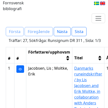
Fornsvensk
bibliografi
Första
Föregående
Nästa
Sista
Träffar: 27, Sökfråga: Runsignum DR 311 , Sida: 1/3
Författare/upphovsm
Titel
#
#
1
Jacobsen, Lis ; Moltke,
Danmarks
Erik
runeindskrifter
/ by Lis
Jacobsen and
Erik Moltke, in
collaboration
with Anders