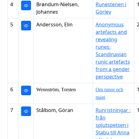
4
Brøndum-Nielsen,
Runestenen i
Johannes
Görlev
5
Andersson, Elin
Anonymous
artefacts and
revealing
runes:
Scandinavian
runic artefacts
from a gender
perspective
6
Wennström, Torsten
Om runor och
magi
7
Stålbom, Göran
Runristningar :
från
spjutspetsen i
Stabu till Anna