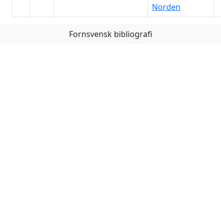
Norden
Fornsvensk bibliografi
Första
Föregående
Nästa
Sista