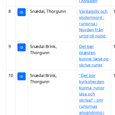
i Älvdalen
8
Snædal, Thorgunn
Vardagsliv och
visdomsord :
runorna i
Norden från
urtid till nutid
9
Snædal Brink,
Det bør
Thorgunn
præsten
kunne: læse og
skrive runer
10
Snædal Brink,
"Det bör
Thorgunn
kyrkoherden
kunna, runor
läsa och
skriva!" : om
runornas
användning i