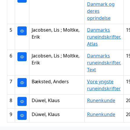
Danmark og
deres
oprindelse
5
Jacobsen, Lis ; Moltke,
Danmarks
1
Erik
runeindskrifter.
Atlas
6
Jacobsen, Lis ; Moltke,
Danmarks
1
Erik
runeindskrifter.
Text
7
Bæksted, Anders
Vore yngste
1
runeindskrifter
8
Düwel, Klaus
Runenkunde
2
9
Düwel, Klaus
Runenkunde
2