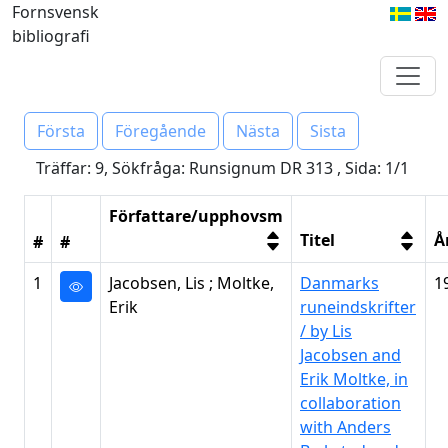
Fornsvensk
bibliografi
Första
Föregående
Nästa
Sista
Träffar: 9, Sökfråga: Runsignum DR 313 , Sida: 1/1
Författare/upphovsm
Titel
Å
#
#
1
Jacobsen, Lis ; Moltke,
Danmarks
1
Erik
runeindskrifter
/ by Lis
Jacobsen and
Erik Moltke, in
collaboration
with Anders