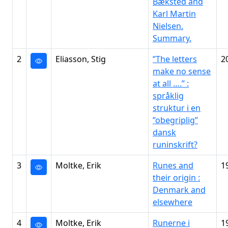
Bæksted and
Karl Martin
Nielsen.
Summary.
2
Eliasson, Stig
”The letters
2
make no sense
at all ….” :
språklig
struktur i en
”obegriplig”
dansk
runinskrift?
3
Moltke, Erik
Runes and
1
their origin :
Denmark and
elsewhere
4
Moltke, Erik
Runerne i
1