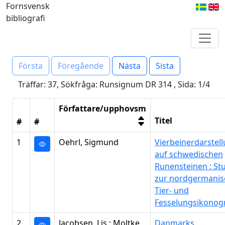
Fornsvensk
bibliografi
Första
Föregående
Nästa
Sista
Träffar: 37, Sökfråga: Runsignum DR 314 , Sida: 1/4
Författare/upphovsm
Titel
#
#
1
Oehrl, Sigmund
Vierbeinerdarstel
auf schwedischen
Runensteinen : St
zur nordgermanis
Tier- und
Fesselungsikonogr
2
Jacobsen, Lis ; Moltke,
Danmarks