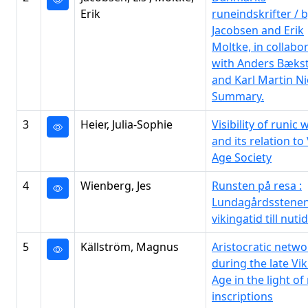
Erik
runeindskrifter / b
Jacobsen and Erik
Moltke, in collabo
with Anders Bæks
and Karl Martin Ni
Summary.
3
Heier, Julia-Sophie
Visibility of runic 
and its relation to
Age Society
4
Wienberg, Jes
Runsten på resa :
Lundagårdsstenen
vikingatid till nutid
5
Källström, Magnus
Aristocratic netwo
during the late Vi
Age in the light of
inscriptions