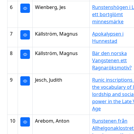
6
Wienberg, Jes
Runstenshögen i L
ett bortglömt
minnesmärke
7
Källström, Magnus
Apokalypsen i
Hunnestad
8
Källström, Magnus
Bär den norska
Vangstenen ett
Ragnaröksmotiv?
9
Jesch, Judith
Runic inscriptions
the vocabulary of 
lordship and socia
power in the Late 
Age
10
Arebom, Anton
Runstenen från
Allhelgonaklostret 