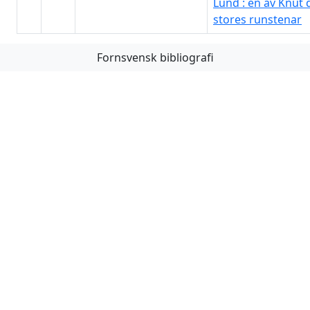
Lund : en av Knut 
stores runstenar
Fornsvensk bibliografi
Första
Föregående
Nästa
Sista