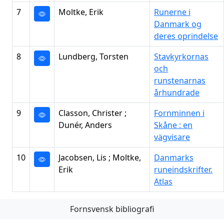
7
Moltke, Erik
Runerne i
Danmark og
deres oprindelse
8
Lundberg, Torsten
Stavkyrkornas
och
runstenarnas
århundrade
9
Classon, Christer ;
Fornminnen i
Dunér, Anders
Skåne : en
vägvisare
10
Jacobsen, Lis ; Moltke,
Danmarks
Erik
runeindskrifter.
Atlas
Fornsvensk bibliografi
Första
Föregående
Nästa
Sista