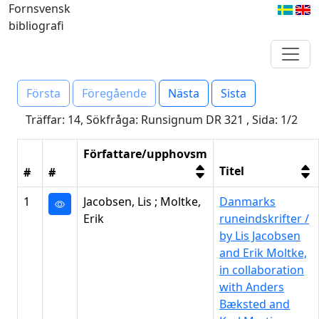
Fornsvensk
bibliografi
Första
Föregående
Nästa
Sista
Träffar: 14, Sökfråga: Runsignum DR 321 , Sida: 1/2
Författare/upphovsm
Titel
#
#
1
Jacobsen, Lis ; Moltke,
Danmarks
Erik
runeindskrifter /
by Lis Jacobsen
and Erik Moltke,
in collaboration
with Anders
Bæksted and