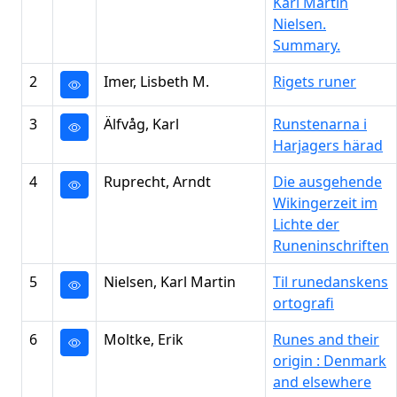
Karl Martin
Nielsen.
Summary.
2
Imer, Lisbeth M.
Rigets runer
3
Älfvåg, Karl
Runstenarna i
Harjagers härad
4
Ruprecht, Arndt
Die ausgehende
Wikingerzeit im
Lichte der
Runeninschriften
5
Nielsen, Karl Martin
Til runedanskens
ortografi
6
Moltke, Erik
Runes and their
origin : Denmark
and elsewhere