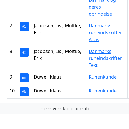
Danmark og
deres
oprindelse
7
Jacobsen, Lis ; Moltke,
Danmarks
Erik
runeindskrifter.
Atlas
8
Jacobsen, Lis ; Moltke,
Danmarks
Erik
runeindskrifter.
Text
9
Düwel, Klaus
Runenkunde
10
Düwel, Klaus
Runenkunde
Fornsvensk bibliografi
Första
Föregående
Nästa
Sista