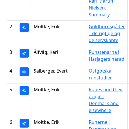
Karl Martin
Nielsen.
Summary.
2
Moltke, Erik
Guldhornsgåder
– de rigtige og
de selvskabte
3
Älfvåg, Karl
Runstenarna i
Harjagers härad
4
Salberger, Evert
Östgötska
runstudier
5
Moltke, Erik
Runes and their
origin :
Denmark and
elsewhere
6
Moltke, Erik
Runerne i