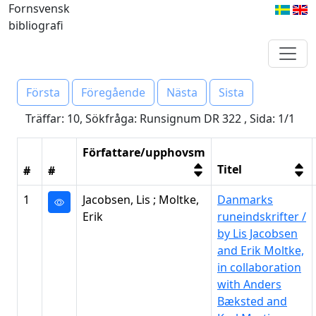
Fornsvensk
bibliografi
Första
Föregående
Nästa
Sista
Träffar: 10, Sökfråga: Runsignum DR 322 , Sida: 1/1
Författare/upphovsm
Titel
#
#
1
Jacobsen, Lis ; Moltke,
Danmarks
Erik
runeindskrifter /
by Lis Jacobsen
and Erik Moltke,
in collaboration
with Anders
Bæksted and