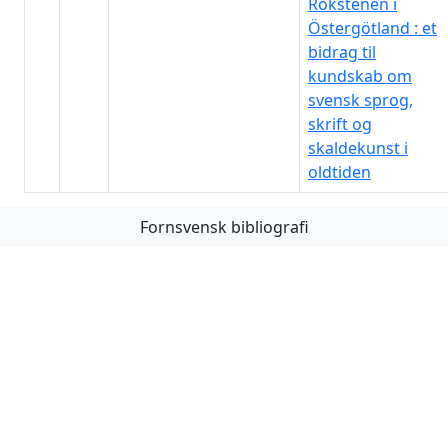
Rökstenen i
Östergötland : et
bidrag til
kundskab om
svensk sprog,
skrift og
skaldekunst i
oldtiden
Fornsvensk bibliografi
Första
Föregående
Nästa
Sista