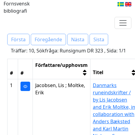
Fornsvensk
bibliografi
Första
Föregående
Nästa
Sista
Träffar: 10, Sökfråga: Runsignum DR 323 , Sida: 1/1
Författare/upphovsm
Titel
#
#
1
Jacobsen, Lis ; Moltke,
Danmarks
Erik
runeindskrifter /
by Lis Jacobsen
and Erik Moltke, i
collaboration with
Anders Bæksted
and Karl Martin