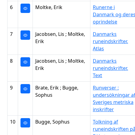
6
Moltke, Erik
Runerne i
Danmark og dere
oprindelse
7
Jacobsen, Lis ; Moltke,
Danmarks
Erik
runeindskrifter.
Atlas
8
Jacobsen, Lis ; Moltke,
Danmarks
Erik
runeindskrifter.
Text
9
Brate, Erik ; Bugge,
Runverser :
Sophus
undersökningar a
Sveriges metriska
inskrifter
10
Bugge, Sophus
Tolkning af
runeindskriften p