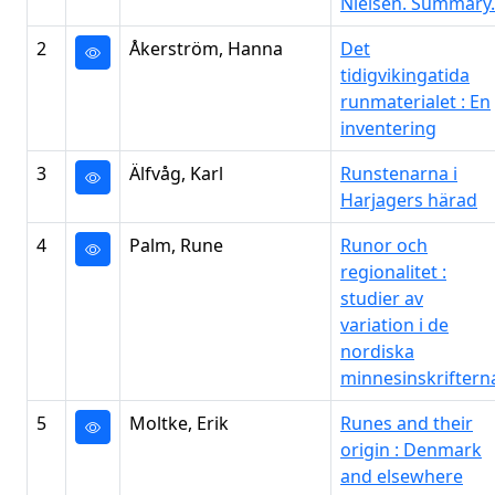
Nielsen. Summary.
2
Åkerström, Hanna
Det
tidigvikingatida
runmaterialet : En
inventering
3
Älfvåg, Karl
Runstenarna i
Harjagers härad
4
Palm, Rune
Runor och
regionalitet :
studier av
variation i de
nordiska
minnesinskriftern
5
Moltke, Erik
Runes and their
origin : Denmark
and elsewhere