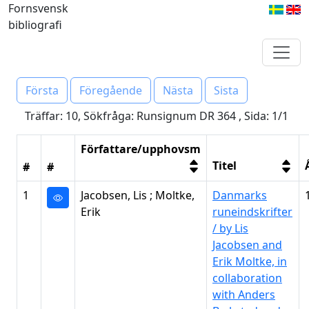
Fornsvensk
bibliografi
Första
Föregående
Nästa
Sista
Träffar: 10, Sökfråga: Runsignum DR 364 , Sida: 1/1
Författare/upphovsm
Titel
#
#
1
Jacobsen, Lis ; Moltke,
Danmarks
Erik
runeindskrifter
/ by Lis
Jacobsen and
Erik Moltke, in
collaboration
with Anders