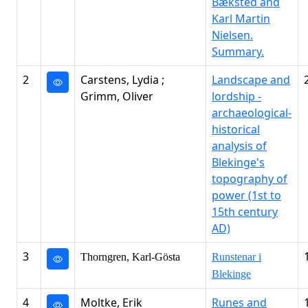
Bæksted and
Karl Martin
Nielsen.
Summary.
2
Carstens, Lydia ;
Landscape and
Grimm, Oliver
lordship -
archaeological-
historical
analysis of
Blekinge's
topography of
power (1st to
15th century
AD)
3
Thorngren, Karl-Gösta
Runstenar i
Blekinge
4
Moltke, Erik
Runes and