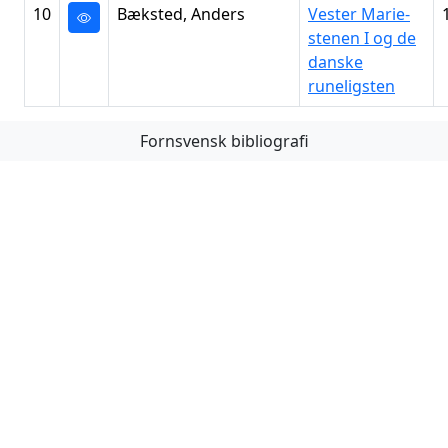
10
Bæksted, Anders
Vester Marie-
stenen I og de
danske
runeligsten
Fornsvensk bibliografi
Första
Föregående
Nästa
Sista