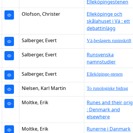
Elleköpingestenen
Olofson, Christer
Elleköpinge och
skålahuset i Vä : ett
debattinlägg
Salberger, Evert
Vä-beslagets runinskrift
Salberger, Evert
Runsvenska
namnstudier
Salberger, Evert
Elleköpinge-stenen
Nielsen, Karl Martin
To runologiske bidrag
Moltke, Erik
Runes and their orig
: Denmark and
elsewhere
Moltke, Erik
Runerne i Danmark