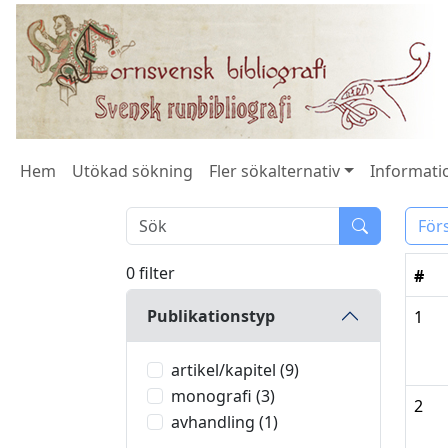
Hem
Utökad sökning
Fler sökalternativ
Informatio
För
0 filter
#
Publikationstyp
1
artikel/kapitel (9)
monografi (3)
2
avhandling (1)