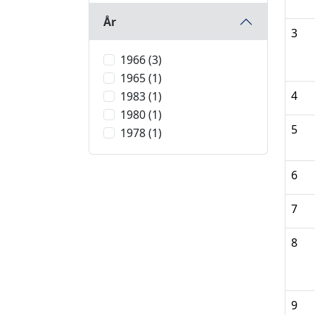
År
3
1966 (3)
1965 (1)
4
1983 (1)
1980 (1)
5
1978 (1)
6
7
8
9