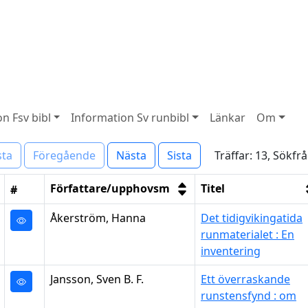
n Fsv bibl
Information Sv runbibl
Länkar
Om
Träffar: 13, Sökf
sta
Föregående
Nästa
Sista
Författare/upphovsm
Titel
#
Åkerström, Hanna
Det tidigvikingatida
runmaterialet : En
inventering
Jansson, Sven B. F.
Ett överraskande
runstensfynd : om