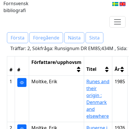
Fornsvensk
bibliografi
Första
Föregående
Nästa
Sista
Träffar: 2, Sökfråga: Runsignum DR EM85;434M , Sida: 
Författare/upphovsm
Titel
År
#
#
1
Moltke, Erik
Runes and
1985
their
origin :
Denmark
and
elsewhere
2
Moltke, Erik
Runerne i
1976