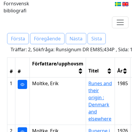
Fornsvensk
bibliografi
Första
Föregående
Nästa
Sista
Träffar: 2, Sökfråga: Runsignum DR EM85;434P , Sida: 
Författare/upphovsm
Titel
År
#
#
1
Moltke, Erik
Runes and
1985
their
origin :
Denmark
and
elsewhere
2
Moltke, Erik
Runerne i
1976