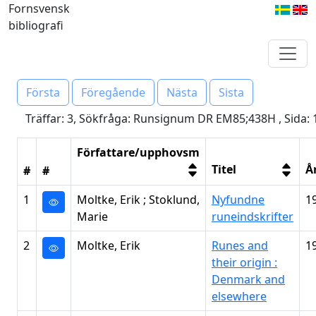
Fornsvensk
bibliografi
Första
Föregående
Nästa
Sista
Träffar: 3, Sökfråga: Runsignum DR EM85;438H , Sida: 
Författare/upphovsm
Titel
Å
#
#
1
Moltke, Erik ; Stoklund,
Nyfundne
1
Marie
runeindskrifter
2
Moltke, Erik
Runes and
1
their origin :
Denmark and
elsewhere