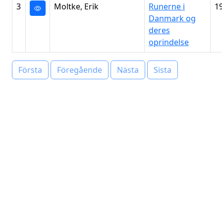
3
Moltke, Erik
Runerne i
1
Danmark og
deres
oprindelse
Första
Föregående
Nästa
Sista