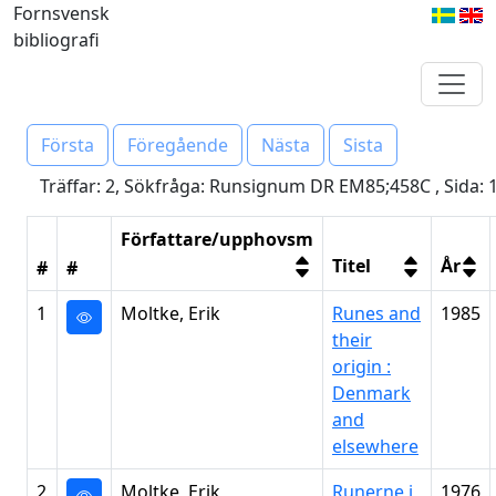
Fornsvensk
bibliografi
Första
Föregående
Nästa
Sista
Träffar: 2, Sökfråga: Runsignum DR EM85;458C , Sida: 
Författare/upphovsm
Titel
År
#
#
1
Moltke, Erik
Runes and
1985
their
origin :
Denmark
and
elsewhere
2
Moltke, Erik
Runerne i
1976