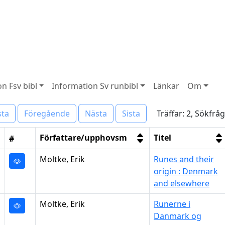
n Fsv bibl
Information Sv runbibl
Länkar
Om
Träffar: 2, Sökfr
sta
Föregående
Nästa
Sista
Författare/upphovsm
Titel
#
Moltke, Erik
Runes and their
origin : Denmark
and elsewhere
Moltke, Erik
Runerne i
Danmark og