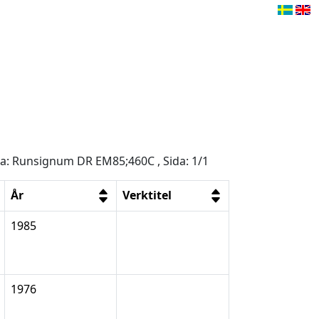
åga: Runsignum DR EM85;460C , Sida: 1/1
År
Verktitel
1985
1976