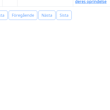
deres oprindelse
sta
Föregående
Nästa
Sista