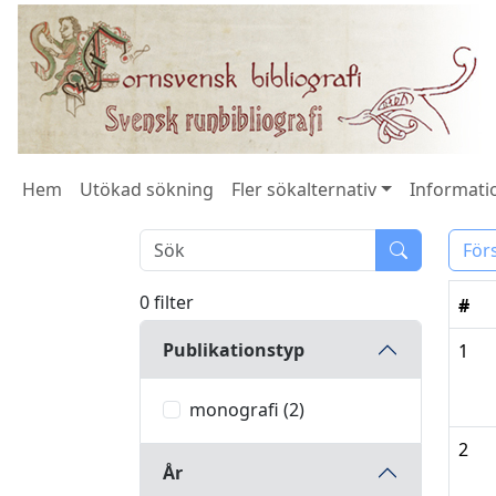
Hem
Utökad sökning
Fler sökalternativ
Informatio
För
0 filter
#
Publikationstyp
1
monografi (2)
2
År