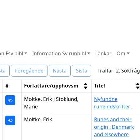
n Fsv bibl
Information Sv runbibl
Länkar
Om
Träffar: 2, Sökfr
sta
Föregående
Nästa
Sista
Författare/upphovsm
Titel
#
Moltke, Erik ; Stoklund,
Nyfundne
Marie
runeindskrifter
Moltke, Erik
Runes and their
origin : Denmark
and elsewhere