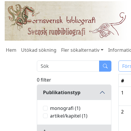
Hem
Utökad sökning
Fler sökalternativ
Informatio
För
0 filter
#
Publikationstyp
1
monografi (1)
2
artikel/kapitel (1)