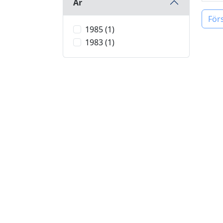
År
För
1985 (1)
1983 (1)