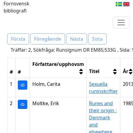
Fornsvensk
bibliografi
Första
Föregående
Nästa
Sista
Träffar: 2, Sökfråga: Runsignum DR EM85;533G , Sida: 
Författare/upphovsm
Titel
År
#
#
1
Holm, Carita
Sexuella
201
runinskrifter
2
Moltke, Erik
Runes and
198
their origin :
Denmark
and
elsewhere