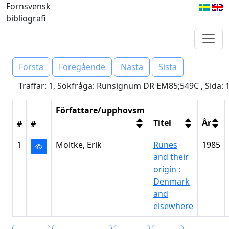
Fornsvensk
bibliografi
Första
Föregående
Nästa
Sista
Träffar: 1, Sökfråga: Runsignum DR EM85;549C , Sida: 
Författare/upphovsm
Titel
År
#
#
1
Moltke, Erik
Runes
1985
and their
origin :
Denmark
and
elsewhere