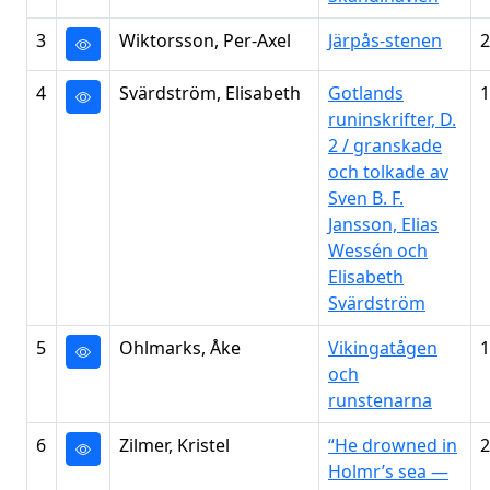
3
Wiktorsson, Per-Axel
Järpås-stenen
2
4
Svärdström, Elisabeth
Gotlands
1
runinskrifter, D.
2 / granskade
och tolkade av
Sven B. F.
Jansson, Elias
Wessén och
Elisabeth
Svärdström
5
Ohlmarks, Åke
Vikingatågen
1
och
runstenarna
6
Zilmer, Kristel
“He drowned in
2
Holmr’s sea —