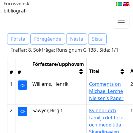
Fornsvensk
bibliografi
Första
Föregående
Nästa
Sista
Träffar: 8, Sökfråga: Runsignum G 138 , Sida: 1/1
Författare/upphovsm
Titel
Å
#
#
1
Williams, Henrik
Comments on
2
Michael Lerche
Nielsen’s Paper
2
Sawyer, Birgit
Kvinnor och
1
familj i det forn-
och medeltida
Skandinavien