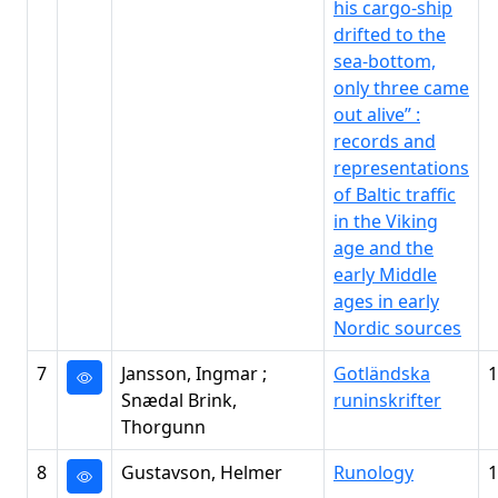
his cargo-ship
drifted to the
sea-bottom,
only three came
out alive” :
records and
representations
of Baltic traffic
in the Viking
age and the
early Middle
ages in early
Nordic sources
7
Jansson, Ingmar ;
Gotländska
1
Snædal Brink,
runinskrifter
Thorgunn
8
Gustavson, Helmer
Runology
1